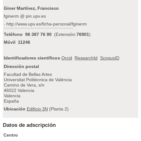
Giner Martínez, Francisco
fginerm @ pin.upv.es
http://www.upv.es/ficha-personal/fginerm
Teléfono
96 387 76 90
(Extensión:
76901
)
Móvil
11246
Identificadores científicos
Orcid
ResearchId
ScopusID
Dirección postal
Facultad de Bellas Artes
Universitat Politècnica de València
Camino de Vera, s/n
46022 Valencia
Valencia
España
Ubicación
Edificio 3N
(Planta 2)
Datos de adscripción
Centro