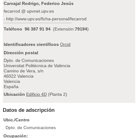
Carvajal Rodrigo, Federico Jesús
fecarrod @ upvnet.upv.es
http://www.upv.es/ficha-personal/fecarrod
Teléfono
96 387 91 94
(Extensión:
79194
)
Identificadores científicos
Orcid
Dirección postal
Dpto. de Comunicaciones
Universitat Politècnica de València
Camino de Vera, s/n
46022 Valencia
Valencia
España
Ubicación
Edificio 4D
(Planta 2)
Datos de adscripción
Ubic./Centro
Dpto. de Comunicaciones
Ocupación: