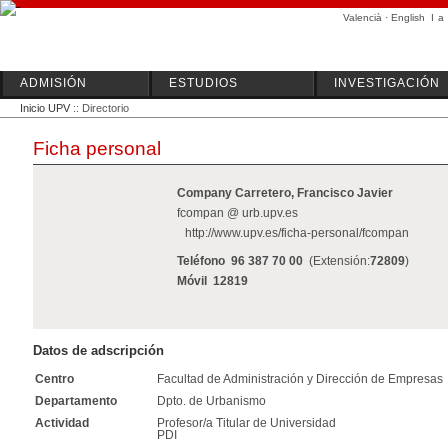
Valencià
·
English
I
a
ADMISIÓN
ESTUDIOS
INVESTIGACIÓN
Inicio UPV
:: Directorio
Ficha personal
Company Carretero, Francisco Javier
fcompan @ urb.upv.es
http://www.upv.es/ficha-personal/fcompan
Teléfono
96 387 70 00
(Extensión:
72809
)
Móvil
12819
Datos de adscripción
Centro
Facultad de Administración y Dirección de Empresas
Departamento
Dpto. de Urbanismo
Actividad
Profesor/a Titular de Universidad
PDI