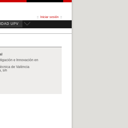
::
Iniciar sesión
::
IDAD UPV
al
tigación e Innovación en
itècnica de València
, s/n