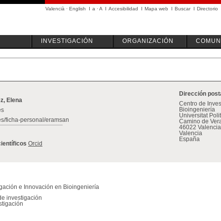
Valencià
·
English
I
a
·
A
I
Accesibilidad
I
Mapa web
I
Buscar
I
Directorio
INVESTIGACIÓN
ORGANIZACIÓN
COMUN
Dirección post
z, Elena
Centro de Inves
Bioingeniería
es
Universitat Pol
es/ficha-personal/eramsan
Camino de Vera
46022 Valencia
Valencia
España
científicos
Orcid
igación e Innovación en Bioingeniería
de investigación
stigación