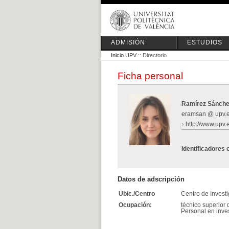
ADMISIÓN
ESTUDIOS
Inicio UPV
:: Directorio
Ficha personal
Ramírez Sánche
eramsan @ upv.
http://www.upv.
Identificadores 
Datos de adscripción
Ubic./Centro
Centro de Invest
Ocupación:
técnico superior 
Personal en inve