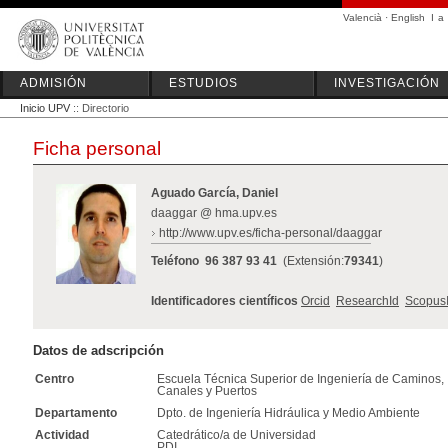
Valencià
·
English
I
a
ADMISIÓN
ESTUDIOS
INVESTIGACIÓN
Inicio UPV
:: Directorio
Ficha personal
Aguado García, Daniel
daaggar @ hma.upv.es
http://www.upv.es/ficha-personal/daaggar
Teléfono
96 387 93 41
(Extensión:
79341
)
Identificadores científicos
Orcid
ResearchId
Scopus
Datos de adscripción
Centro
Escuela Técnica Superior de Ingeniería de Caminos,
Canales y Puertos
Departamento
Dpto. de Ingeniería Hidráulica y Medio Ambiente
Actividad
Catedrático/a de Universidad
PDI