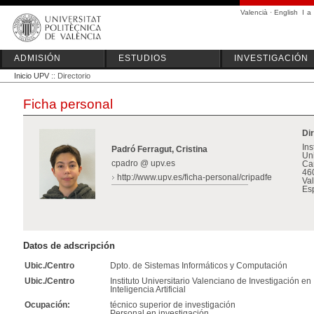
Valencià
·
English
I
a
ADMISIÓN
ESTUDIOS
INVESTIGACIÓN
Inicio UPV
:: Directorio
Ficha personal
Di
Ins
Padró Ferragut, Cristina
Uni
cpadro @ upv.es
Ca
46
http://www.upv.es/ficha-personal/cripadfe
Va
Es
Datos de adscripción
Ubic./Centro
Dpto. de Sistemas Informáticos y Computación
Ubic./Centro
Instituto Universitario Valenciano de Investigación en
Inteligencia Artificial
Ocupación:
técnico superior de investigación
Personal en investigación