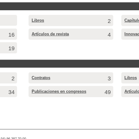
Libros
2
Capítul
16
Artículos de revista
4
Innovac
19
2
Contratos
3
Libros
34
Publicaciones en congresos
49
Artícul
(+34) 96 387 70 00