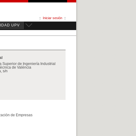
::
Iniciar sesión
::
IDAD UPV
al
 Superior de Ingeniería Industrial
itècnica de València
, s/n
zación de Empresas