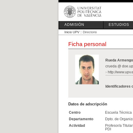
ADMISIÓN
ESTUDIOS
Inicio UPV
:: Directorio
Ficha personal
Rueda Armengot
crueda @ doe.up
http://www.upv.
Identificadores 
Datos de adscripción
Centro
Escuela Técnica S
Departamento
Dpto. de Organi
Actividad
Profesor/a Titula
PDI