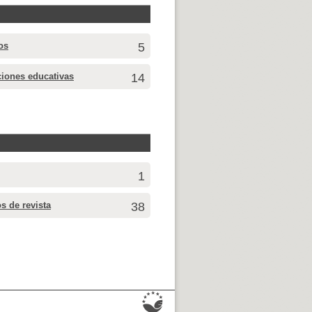
os
5
iones educativas
14
1
os de revista
38