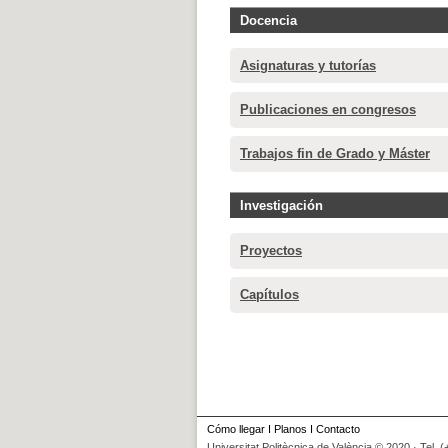
Docencia
Asignaturas y tutorías
Publicaciones en congresos
Trabajos fin de Grado y Máster
Investigación
Proyectos
Capítulos
Cómo llegar
I
Planos
I
Contacto
Universitat Politècnica de València © 2020 · Tel. 