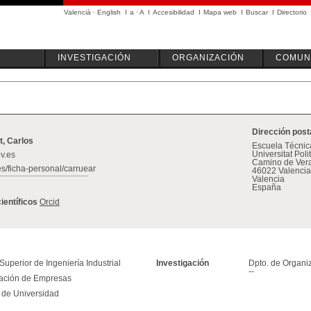
Valencià
·
English
I
a
·
A
I
Accesibilidad
I
Mapa web
I
Buscar
I
Directorio
INVESTIGACIÓN
ORGANIZACIÓN
COMUN
Dirección post
, Carlos
Escuela Técnica
Universitat Pol
v.es
Camino de Vera
es/ficha-personal/carruear
46022 Valencia
Valencia
España
científicos
Orcid
uperior de Ingeniería Industrial
Investigación
Dpto. de Organi
--
zación de Empresas
r de Universidad