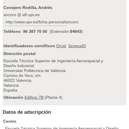
Conejero Rodilla, Andrés
ancoro @ idf.upv.es
http://www.upv.es/ficha-personal/ancoro
Teléfono
96 387 70 00
(Extensión:
84643
)
Identificadores científicos
Orcid
ScopusID
Dirección postal
Escuela Técnica Superior de Ingeniería Aeroespacial y
Diseño Industrial
Universitat Politècnica de València
Camino de Vera, s/n
46022 Valencia
Valencia
España
Ubicación
Edificio 7B
(Planta 4)
Datos de adscripción
Centro
Escuela Técnica Superior de Ingeniería Aeroespacial y Diseño