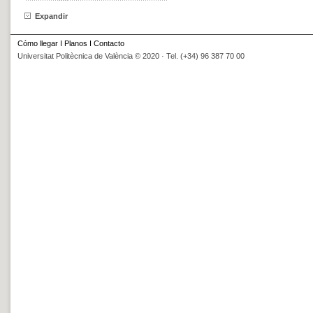
Expandir
Cómo llegar
I
Planos
I
Contacto
Universitat Politècnica de València © 2020 · Tel. (+34) 96 387 70 00