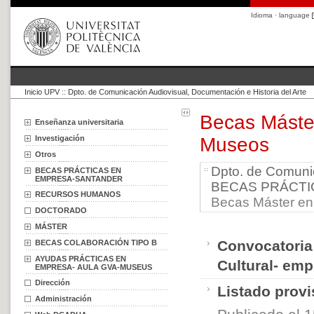
Idioma · language
Inicio UPV
::
Dpto. de Comunicación Audiovisual, Documentación e Historia del Arte
Becas Máster
Enseñanza universitaria
Investigación
Museos
Otros
Dpto. de Comunic
BECAS PRÁCTICAS EN
EMPRESA-SANTANDER
BECAS PRÁCTI
RECURSOS HUMANOS
Becas Máster en 
DOCTORADO
MÁSTER
Convocatoria
BECAS COLABORACIÓN TIPO B
AYUDAS PRÁCTICAS EN
Cultural- em
EMPRESA- AULA GVA-MUSEUS
Dirección
Listado provi
Administración