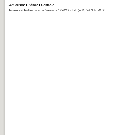
Com arribar
I
Plànols
I
Contacte
Universitat Politècnica de València © 2020 · Tel. (+34) 96 387 70 00