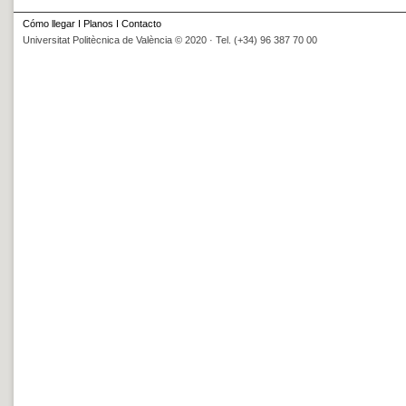
Cómo llegar
I
Planos
I
Contacto
Universitat Politècnica de València © 2020 · Tel. (+34) 96 387 70 00