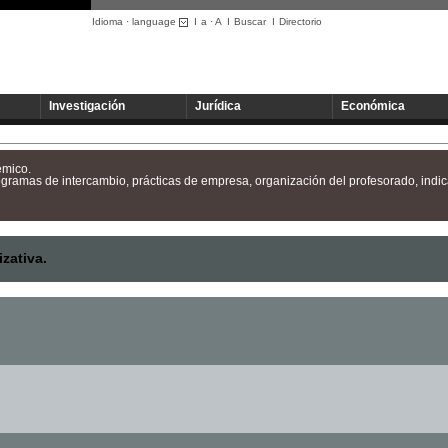
Idioma · language
I
a
·
A
I
Buscar
I
Directorio
Investigación
Jurídica
Económica
émico.
rogramas de intercambio, prácticas de empresa, organización del profesorado, ind
zativa.