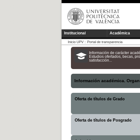
Institucional
Académica
Inicio UPV
::
Portal de transparencia
Información de carácter acad
Estudios ofertados, becas, p
satisfacción...
Información académica. Organi
Oferta de títulos de Grado
Oferta de títulos de Posgrado