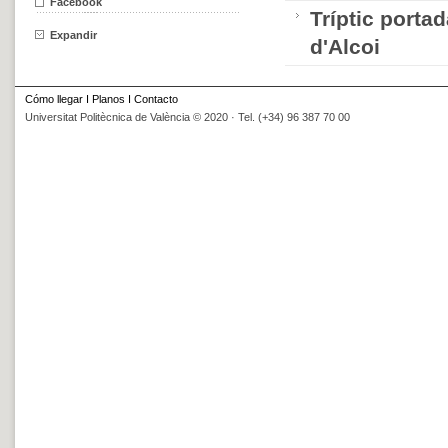
Facebook
Tríptic porta
Expandir
d'Alcoi
Cómo llegar
I
Planos
I
Contacto
Universitat Politècnica de València © 2020 · Tel. (+34) 96 387 70 00