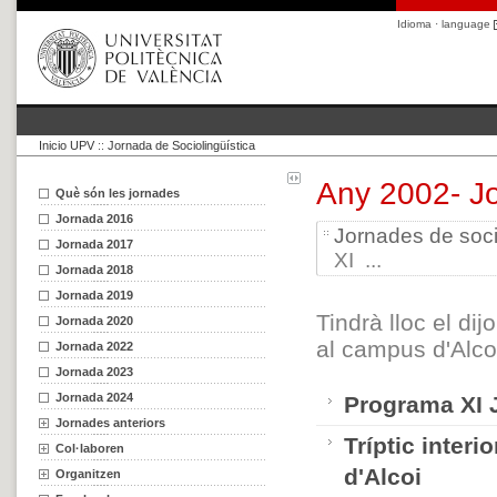
Idioma · language
Inicio UPV
::
Jornada de Sociolingüística
Any 2002- J
Què són les jornades
Jornada 2016
Jornades de soci
Jornada 2017
XI ...
Jornada 2018
Jornada 2019
Tindrà lloc el d
Jornada 2020
al campus d'Alcoi
Jornada 2022
Jornada 2023
Jornada 2024
Programa XI J
Jornades anteriors
Tríptic inter
Col·laboren
d'Alcoi
Organitzen