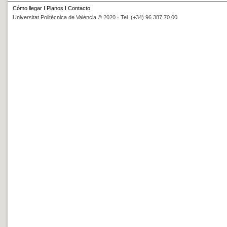
Cómo llegar
I
Planos
I
Contacto
Universitat Politècnica de València © 2020 · Tel. (+34) 96 387 70 00