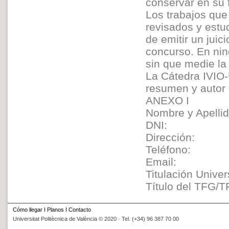
conservar en su 
Los trabajos que
revisados y estu
de emitir un jui
concurso. En nin
sin que medie la 
La Cátedra IVIO-U
resumen y autor 
ANEXO I
Nombre y Apellid
DNI:
Dirección:
Teléfono:
Email:
Titulación Univer
Título del TFG/T
Cómo llegar
I
Planos
I
Contacto
Universitat Politècnica de València © 2020 · Tel. (+34) 96 387 70 00