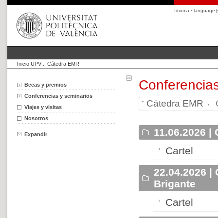
Idioma · language
Inicio UPV
::
Cátedra EMR
Conferencia
Becas y premios
Conferencias y seminarios
Cátedra EMR
C
Viajes y visitas
Nosotros
11.06.2026 |
Expandir
Cartel
22.04.2026 |
Brigante
Cartel