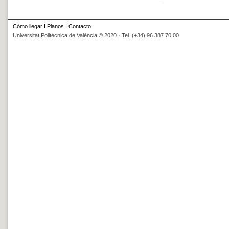
Cómo llegar
I
Planos
I
Contacto
Universitat Politècnica de València © 2020 · Tel. (+34) 96 387 70 00