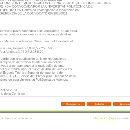
A COMISIÓN DE ADJUDICACIÓN DE UNA BECA DE COLABORACIÓN PARA
DE I+D+i CONVOCADA POR LA UNIVERSITAT POLITÈCNICA DE
DESTINO EN Centro de Investigación e Innovación en
. REFERENCIA DE LA CONVOCATORIA 20230021.
urrido el plazo concedido a los aspirantes, se acuerda
ivas las puntuaciones que a continuación se detallan:
bre Méritos académicos Otros méritos Idoneidad del
aescusa, Alejandro 3,83 0,5 2,25 6,58
Ana Athenea 3,04 0,5 2,25 5,79
uerdo con lo establecido en la correspondiente
al objeto de determinar la adecuación del plan
nvoca a los aspirantes a la realización de una
al que tendrá lugar el día 26 de Abril de 2023, a las
el Escuela Técnica Superior de Ingeniería de
nes (ETSIT). Edificio 4D. Primer piso. Despacho de la
énez de esta Universitat Politècnica de València.
abril de 2023
rio de la Comisión
t Politècnica de València
informacion@upv.es
-
webm