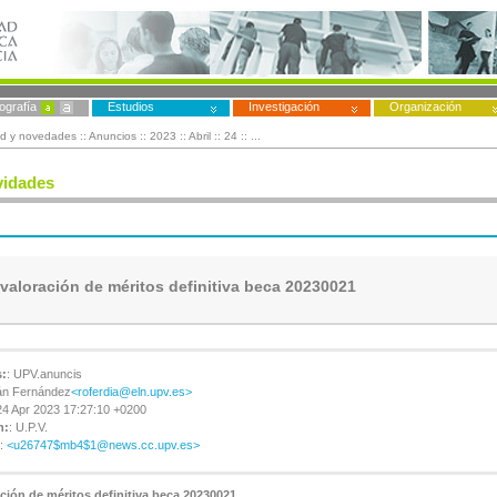
ografía
Estudios
Investigación
Organización
ad y novedades
::
Anuncios
::
2023
::
Abril
::
24
:: ...
vidades
valoración de méritos definitiva beca 20230021
:
: UPV.anuncis
án Fernández
<roferdia@eln.upv.es>
24 Apr 2023 17:27:10 +0200
n:
: U.P.V.
:
<u26747$mb4$1@news.cc.upv.es>
ción de méritos definitiva beca 20230021