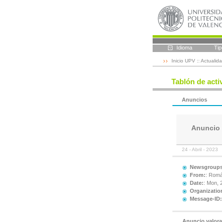
Idioma
Tip
Inicio UPV
::
Actualid
Tablón de acti
Anuncios
Anuncio 
24 - Abril - 2023
Newsgroups
From:
: Rom
Date:
: Mon, 
Organizatio
Message-ID:
Anuncio valora