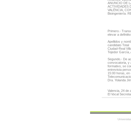
ANUNCIO DE L
ACTIVIDADES 
VALÈNCIA, CON 
Bioingeniería
Primero.- Transc
elevar a definit
Apellidos y nom
candidato Total
Ciudad-Real Vill
Tejedor García, 
Segundo.- De ac
convocatoria, y 
formativo, se co
entrevista person
15:00 horas, en 
Telecomunicacio
Dra. Yolanda Jim
Valencia, 24 de 
El Vocal Secreta
Universita