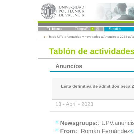
Idioma
Tipografía
Estudios
Inicio UPV
::
Actualidad y novedades
::
Anuncios
::
2023
::
Abr
Tablón de actividade
Anuncios
Lista definitiva de admitidos beca
13 - Abril - 2023
Newsgroups:
: UPV.anunci
From:
: Román Fernández
<