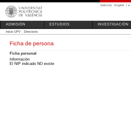
Valencià
·
English
I
a
ADMISIÓN
ESTUDIOS
INVESTIGACIÓN
Inicio UPV
::
Directorio
Ficha de persona
Ficha personal
Información
El NIP indicado NO existe