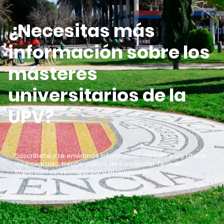
¿Necesitas más
información sobre los
másteres
universitarios de la
UPV?
Suscríbete y te enviamos información útil sobre los títulos
de posgrado: becas, plazos de inscripción, fechas
importantes, ventajas para el alumnado…