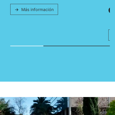
e
Más información