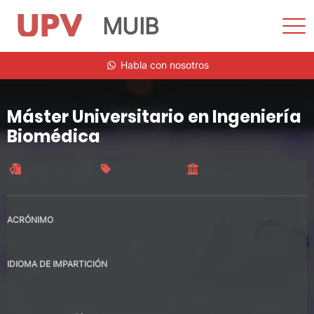
MUIB
Most
men
Saltar
Habla con nosotros
al
contenido
Máster Universitario en Ingeniería
Biomédica
Título oficial
90 créditos
Interuniversitario
ACRÓNIMO
MUIB
IDIOMA DE IMPARTICIÓN
Español
Inglés