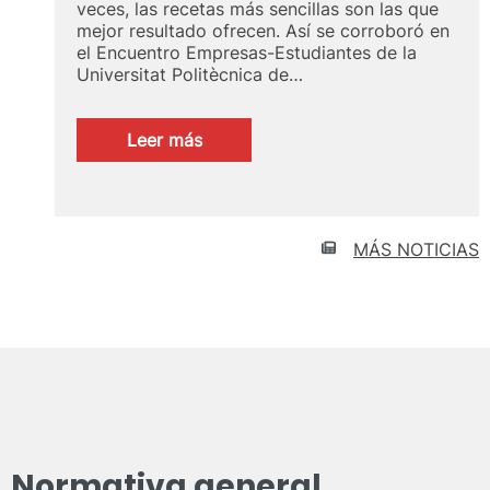
veces, las recetas más sencillas son las que
mejor resultado ofrecen. Así se corroboró en
el Encuentro Empresas-Estudiantes de la
Universitat Politècnica de…
:
Leer más
Captación
de
talento
UPV
MÁS NOTICIAS
Normativa general