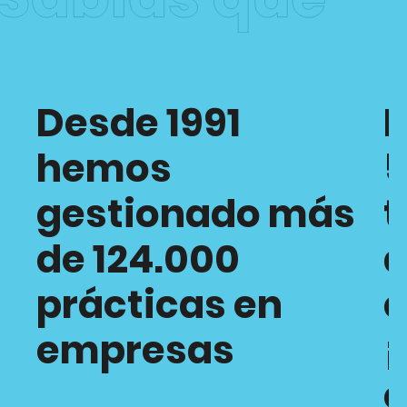
Desde 1991
hemos
5
gestionado más
t
de 124.000
d
prácticas en
empresas
¡
c