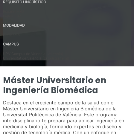
REQUISITO LINGÜÍSTICO
Español – B2
Inglés – B2
MODALIDAD
Presencial
CAMPUS
UPV Campus de Valencia (Valencia)
Universitat de València (Estudi General)
Máster Universitario en
Ingeniería Biomédica
Destaca en el creciente campo de la salud con el
Máster Universitario en Ingeniería Biomédica de la
Universitat Politècnica de València. Este programa
interdisciplinario te prepara para aplicar ingeniería en
medicina y biología, formando expertos en diseño y
gestión de tecnología médica. Con un enfoque en