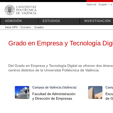
Valencià
·
English
I
a
ADMISIÓN
ESTUDIOS
INVESTIGACIÓN
Inicio UPV
:: Estudios ::
Grados
Grado en Empresa y Tecnología Digi
Del Grado en Empresa y Tecnología Digital se ofrecen dos itinera
centros distintos de la Universitat Politècnica de València:
Campus de València (València)
Camp
Facultad de Administración
Escu
y Dirección de Empresas
de G