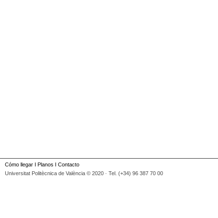
Cómo llegar
I
Planos
I
Contacto
Universitat Politècnica de València © 2020 · Tel. (+34) 96 387 70 00