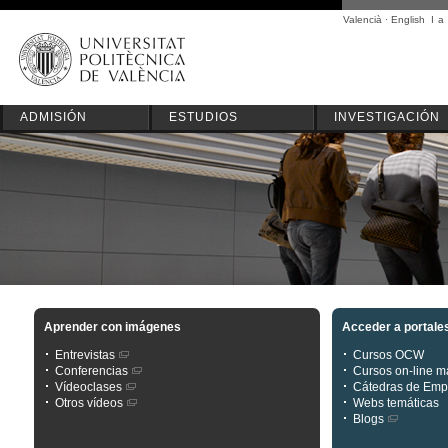
Valencià
·
English
I
a
ADMISIÓN
ESTUDIOS
INVESTIGACIÓN
Aprender con imágenes
Acceder a portale
Entrevistas
Cursos OCW
Conferencias
Cursos on-line 
Vídeoclases
Cátedras de Emp
Otros vídeos
Webs temáticas
Blogs