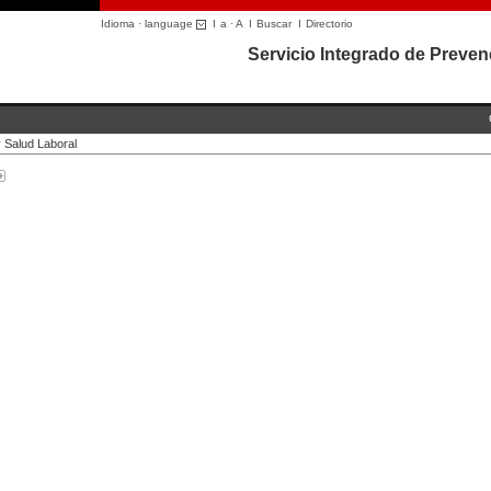
Idioma · language
I
a
·
A
I
Buscar
I
Directorio
Servicio Integrado de Preven
y Salud Laboral