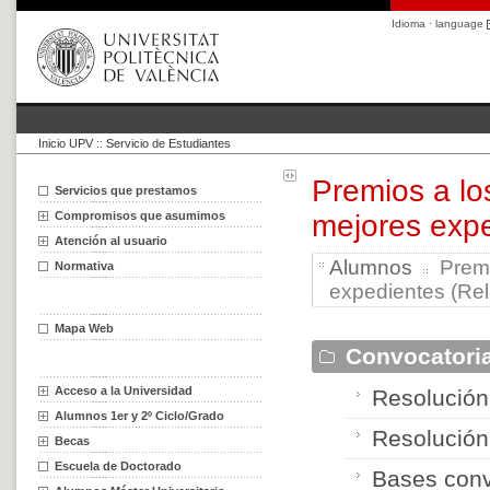
Idioma · language
Inicio UPV
::
Servicio de Estudiantes
Premios a lo
Servicios que prestamos
Compromisos que asumimos
mejores expe
Atención al usuario
Alumnos
Premi
Normativa
expedientes (Rela
Mapa Web
Convocatori
Acceso a la Universidad
Resolución
Alumnos 1er y 2º Ciclo/Grado
Resolución
Becas
Escuela de Doctorado
Bases conv