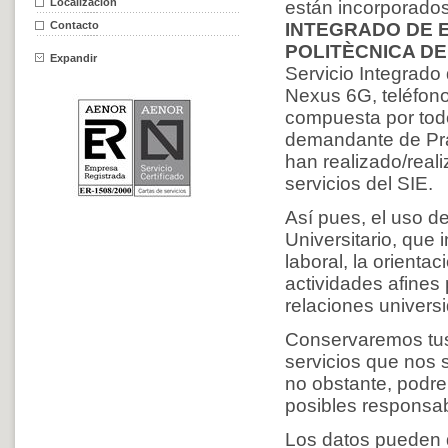
Localización
están incorporados
Contacto
INTEGRADO DE 
POLITÈCNICA DE
Expandir
Servicio Integrado
Nexus 6G, teléfon
compuesta por todo
demandante de Pr
han realizado/reali
servicios del SIE.
Así pues, el uso d
Universitario, que 
laboral, la orienta
actividades afines 
relaciones univer
Conservaremos tus 
servicios que nos 
no obstante, podr
posibles responsabi
Los datos pueden 