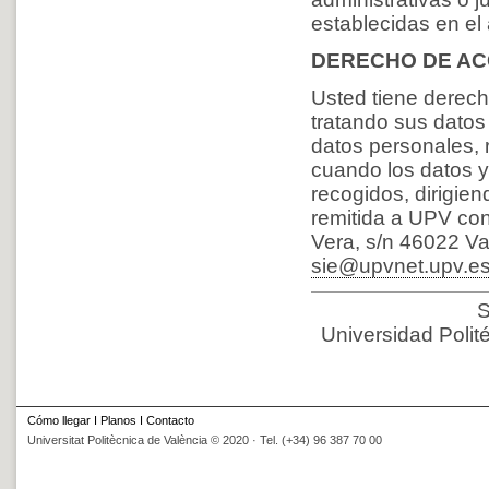
establecidas en el
DERECHO DE AC
Usted tiene derec
tratando sus datos
datos personales, r
cuando los datos y
recogidos, dirigie
remitida a UPV co
Vera, s/n 46022 Va
sie@upvnet.upv.e
S
Universidad Polit
Cómo llegar
I
Planos
I
Contacto
Universitat Politècnica de València © 2020 · Tel. (+34) 96 387 70 00