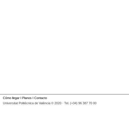
Cómo llegar
I
Planos
I
Contacto
Universitat Politècnica de València © 2020 · Tel. (+34) 96 387 70 00