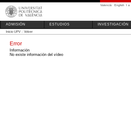
Valencià
·
English
I
a
ADMISIÓN
ESTUDIOS
INVESTIGACIÓN
Inicio UPV
::
Volver
Error
Información
No existe información del vídeo