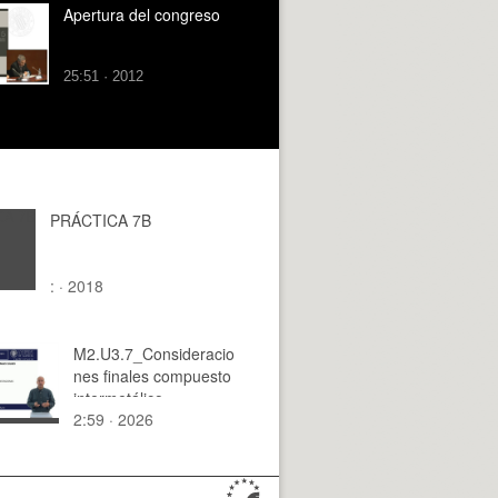
Apertura del congreso
25:51 · 2012
PRÁCTICA 7B
: · 2018
M2.U3.7_Consideracio
nes finales compuesto
intermetálico
2:59 · 2026