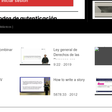
idácticos ]
ombinar
Ley general de
Derechos de las
Personas con
9:22 · 2019
Discapacidad y de su
Inclusión Social
IV
How to write a story
5878:33 · 2012