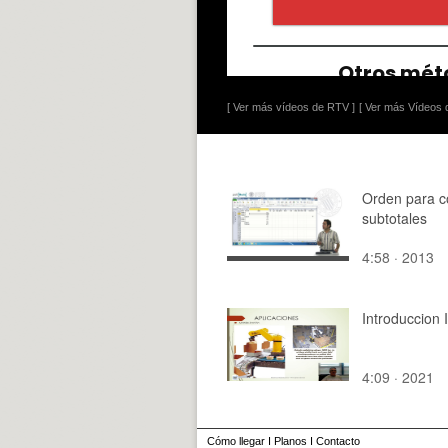
[ Ver más vídeos de RTV ]
[ Ver más Vídeos d
Orden para c
subtotales
4:58 · 2013
Introduccion 
4:09 · 2021
Cómo llegar
I
Planos
I
Contacto