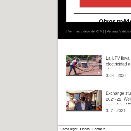
[ Ver más vídeos de RTV ]
[ Ver más Vídeos d
La UPV lleva 
electricidad 
aldeas hond
3:54 · 2024
Exchange stu
2021-22. We
speech by UP
3:,7 · 2021
Cómo llegar
I
Planos
I
Contacto