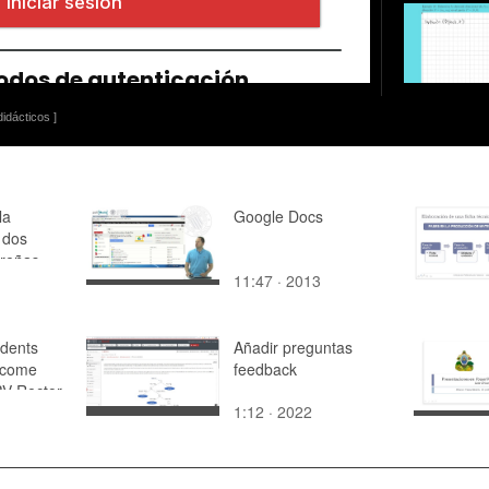
idácticos ]
la
Google Docs
a dos
ureñas
11:47 · 2013
dents
Añadir preguntas
lcome
feedback
V Rector
1:12 · 2022