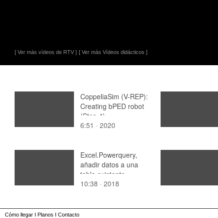
[ Ver más vídeos de RTV ]
[ Ver más Vídeos didácticos ]
CoppeliaSim (V-REP):
Creating bPED robot
(Step 4).
6:51 · 2020
Excel.Powerquery,
añadir datos a una
tabla existente
10:38 · 2018
Cómo llegar
I
Planos
I
Contacto