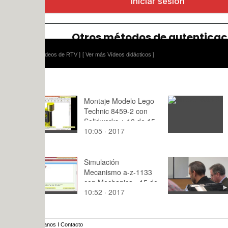
ídeos de RTV ]
[ Ver más Vídeos didácticos ]
Montaje Modelo Lego
Thiesel 2014
Technic 8459-2 con
Solidworks ¿ 10 de 15
10:05 · 2017
: · 2015
Simulación
Consejo d
Mecanismo a-z-1133
UPV
con Mechanica - 15 de
10:52 · 2017
4:,0 · 2024
29
anos
I
Contacto