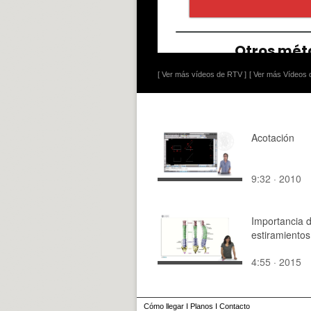
[ Ver más vídeos de RTV ]
[ Ver más Vídeos d
Acotación
9:32 · 2010
Importancia d
estiramientos
4:55 · 2015
Cómo llegar
I
Planos
I
Contacto