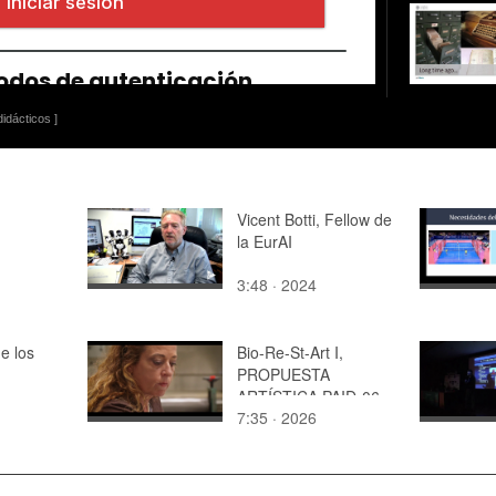
idácticos ]
Vicent Botti, Fellow de
la EurAI
3:48 · 2024
e los
Bio-Re-St-Art I,
PROPUESTA
ARTÍSTICA PAID-06-
7:35 · 2026
23 UPV