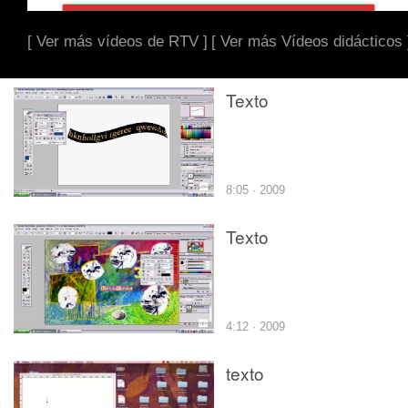
[ Ver más vídeos de RTV ]
[ Ver más Vídeos didácticos 
Texto
8:05 · 2009
Texto
4:12 · 2009
texto