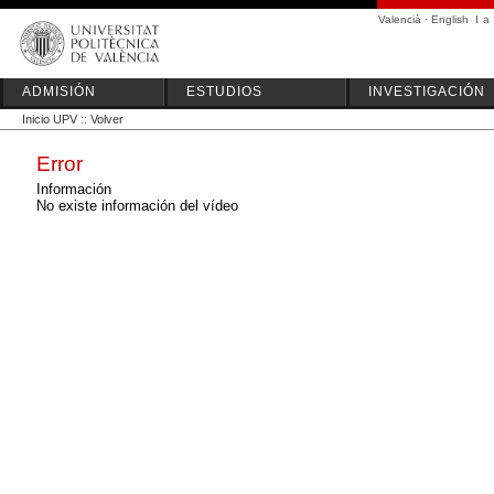
Valencià
·
English
I
a
ADMISIÓN
ESTUDIOS
INVESTIGACIÓN
Inicio UPV
::
Volver
Error
Información
No existe información del vídeo