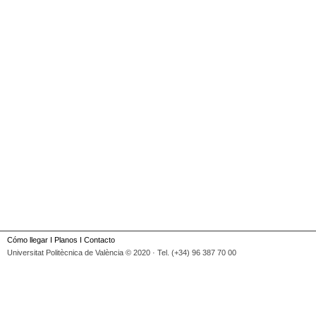
Cómo llegar
I
Planos
I
Contacto
Universitat Politècnica de València © 2020 · Tel. (+34) 96 387 70 00