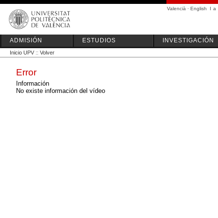
Valencià
·
English
I
a
ADMISIÓN
ESTUDIOS
INVESTIGACIÓN
Inicio UPV
::
Volver
Error
Información
No existe información del vídeo