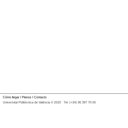
Cómo llegar
I
Planos
I
Contacto
Universitat Politècnica de València © 2020 · Tel. (+34) 96 387 70 00