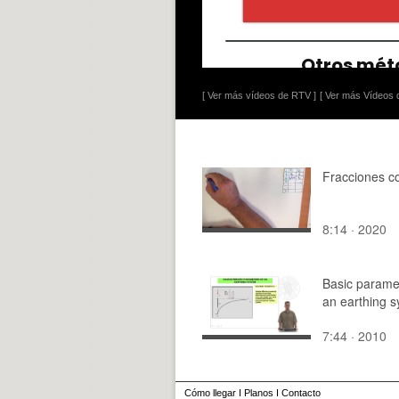
[ Ver más vídeos de RTV ]
[ Ver más Vídeos d
Fracciones c
8:14 · 2020
Basic parame
an earthing 
7:44 · 2010
Cómo llegar
I
Planos
I
Contacto