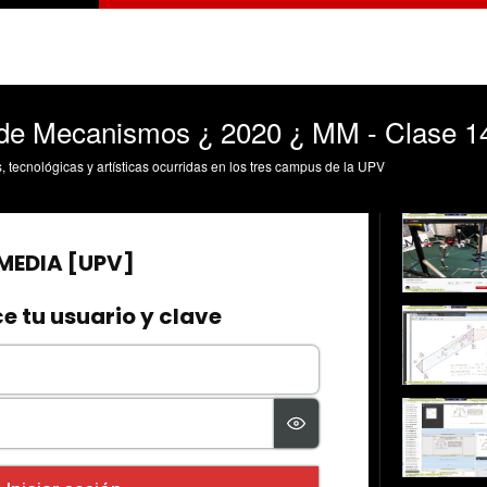
 de Mecanismos ¿ 2020 ¿ MM - Clase 1
s, tecnológicas y artísticas ocurridas en los tres campus de la UPV