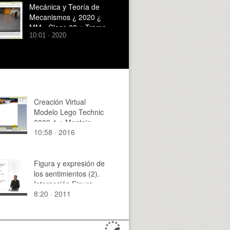
Mecánica y Teoría de
Mecanismos ¿ 2020 ¿
MM - Clase 03 ¿ Tramo
10:01 · 2020
05 de 10
Creación Virtual
Modelo Lego Technic
8862-1 ¿ Montaje
10:58 · 2016
Modelo ¿ 24 de 44
Figura y expresión de
los sentimientos (2).
Interacción Figura-
8:20 · 2011
Fondo