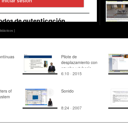
idácticos ]
ontínuas
Pilote de
desplazamiento con
azuche y tubería
6:10 · 2015
recuperable
ters of
Sonido
system
8:24 · 2007