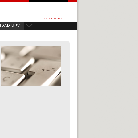
::
Iniciar sesión
::
IDAD UPV