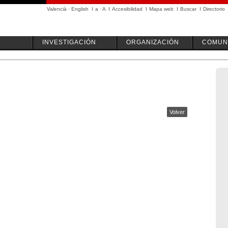
Valencià
·
English
I
a
·
A
I
Accesibilidad
I
Mapa web
I
Buscar
I
Directorio
INVESTIGACIÓN
ORGANIZACIÓN
COMUN
Volver