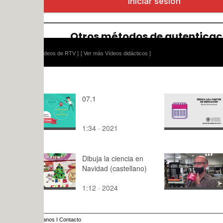
ídeos de RTV ]
[ Ver más Vídeos didácticos ]
07.1
Generar in
mensual
1:34 · 2021
1:,0 · 2024
Dibuja la ciencia en
Hitachi Hi
Navidad (castellano)
Corporatio
mayoría ac
1:12 · 2024
2:42 · 202
VLC Photon
anos
I
Contacto