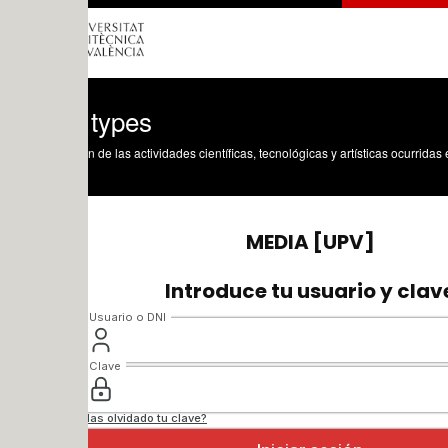
 types
n de las actividades científicas, tecnológicas y artísticas ocurridas en los tres cam