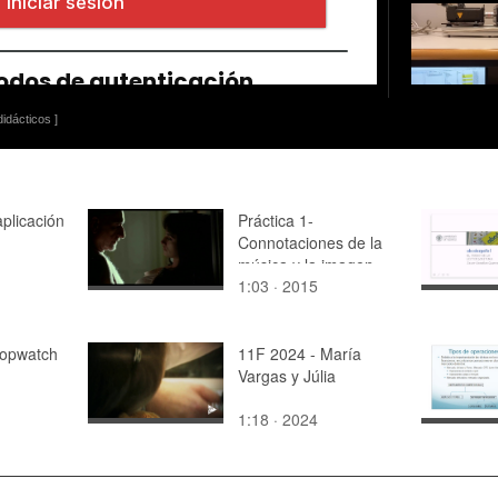
idácticos ]
aplicación
Práctica 1-
Connotaciones de la
música y la imagen
1:03 · 2015
Topwatch
11F 2024 - María
Vargas y Júlia
1:18 · 2024