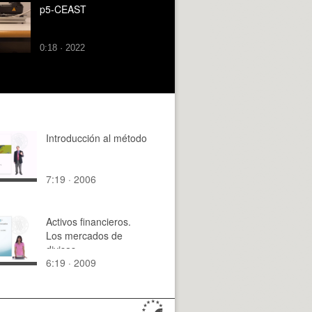
p5-CEAST
0:18 · 2022
Introducción al método
7:19 · 2006
Activos financieros.
Los mercados de
divisas
6:19 · 2009