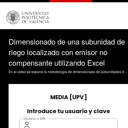
Dimensionado de una subunidad de
riego localizado con emisor no
compensante utilizando Excel
En el video se expone la metodología de dimensionado de subunidades de geometría rectangular con emisores no compensantes. A continuación se plantea un ejemplo concreto y se calcula utilizando una hoja de cálculo de Excel Arviza Valverde, J. (2017). Dimensionado de una subunidad de riego localizado con emisor no compensante utilizando Excel. https://riunet.upv.es/handle/10251/84646 DER