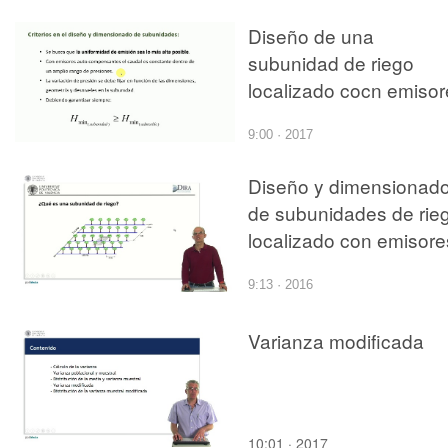
Diseño de una
subunidad de riego
localizado cocn emisor
auto compensantes
9:00 · 2017
utilizando Excel
Diseño y dimensionad
de subunidades de rie
localizado con emisore
no compensantes
9:13 · 2016
utilizando la aplicación
"DimSub"
Varianza modificada
10:01 · 2017