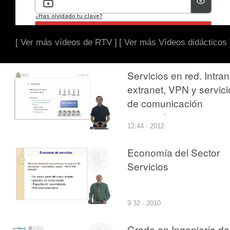
[ Ver más vídeos de RTV ]
[ Ver más Vídeos didácticos 
Servicios en red. Intran
extranet, VPN y servici
de comunicación
personal
12:44 · 2012
Economía del Sector
Servicios
9:32 · 2010
Grado en Ingeniería de