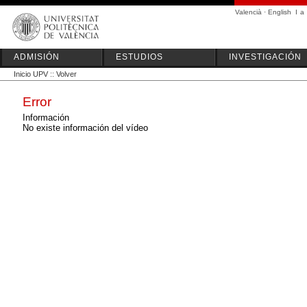
Valencià
·
English
I
a
ADMISIÓN
ESTUDIOS
INVESTIGACIÓN
Inicio UPV
::
Volver
Error
Información
No existe información del vídeo