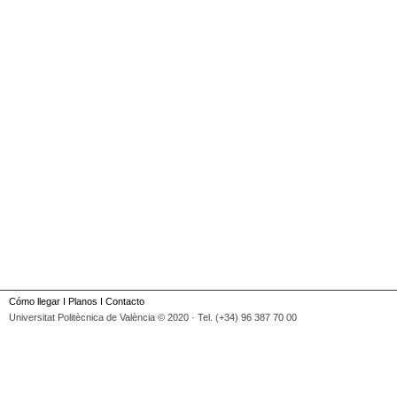
Cómo llegar
I
Planos
I
Contacto
Universitat Politècnica de València © 2020 · Tel. (+34) 96 387 70 00