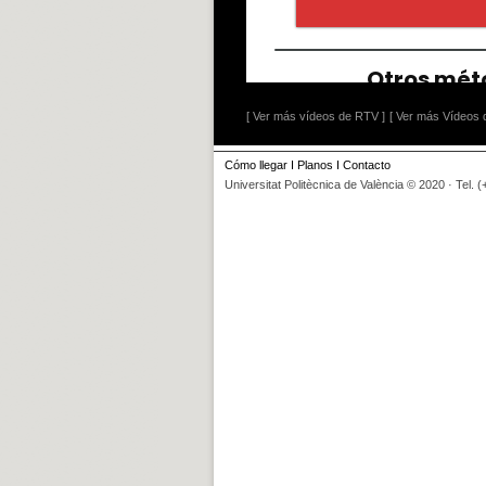
[ Ver más vídeos de RTV ]
[ Ver más Vídeos d
Cómo llegar
I
Planos
I
Contacto
Universitat Politècnica de València © 2020 · Tel. 