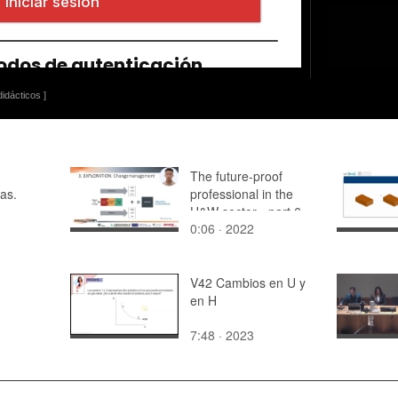
idácticos ]
The future-proof
las.
professional in the
H&W sector - part 6
0:06 · 2022
V42 Cambios en U y
en H
7:48 · 2023