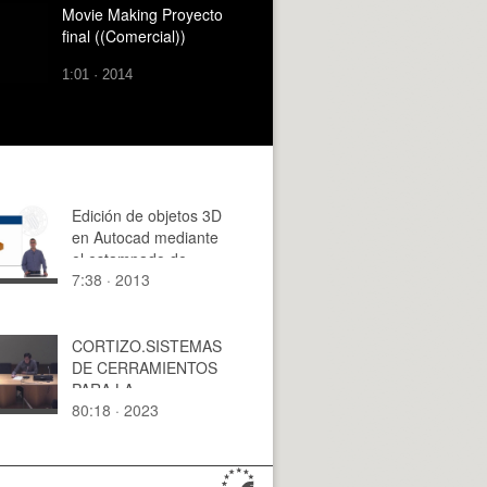
Movie Making Proyecto
final ((Comercial))
1:01 · 2014
Edición de objetos 3D
en Autocad mediante
el estampado de
7:38 · 2013
objetos 2D
CORTIZO.SISTEMAS
DE CERRAMIENTOS
PARA LA
80:18 · 2023
ARQUITECTURA .
LARA OZORES,
CARLOS DE PABLO.