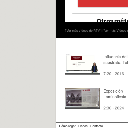
[ Ver más vídeos de RTV ]
[ Ver más Vídeos d
Influencia del
substrato. Te
7:20 · 2016
Exposición
Laminoflexia
2:36 · 2024
Cómo llegar
I
Planos
I
Contacto