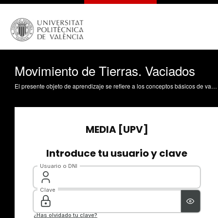
Movimiento de Tierras. Vaciados
El presente objeto de aprendizaje se refiere a los conceptos básicos de vaciados, diferenciando entre vaciados con estructura previa y sin estructura previa Ruiz Checa, JR. (2014). Movimiento de Tierras. Vaciados. https://riunet.upv.es/handle/10251/39780