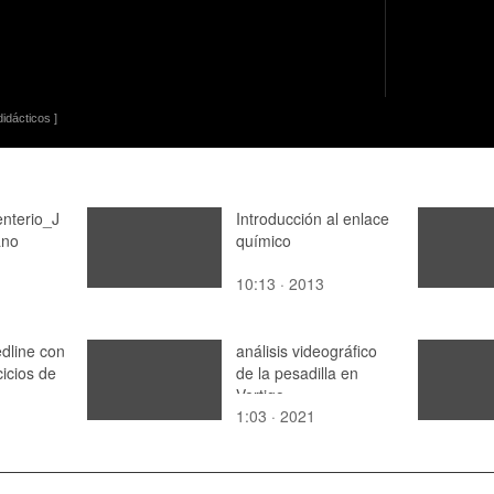
idácticos ]
terio_J
Introducción al enlace
ano
químico
10:13 · 2013
dline con
análisis videográfico
icios de
de la pesadilla en
Vertigo
1:03 · 2021