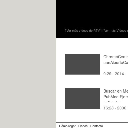
[ Ver más vídeos de RTV ]
[ Ver más Vídeos d
ChromaCemen
uanAlbertoC
0:29 · 2014
Buscar en Me
PubMed.Ejerc
aplicación
16:28 · 2006
Cómo llegar
I
Planos
I
Contacto