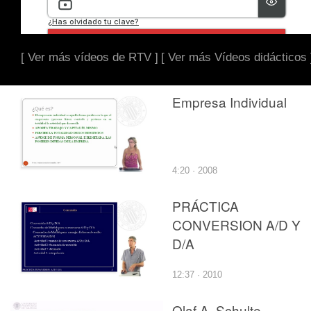
[ Ver más vídeos de RTV ]
[ Ver más Vídeos didácticos 
Empresa Individual
4:20 · 2008
PRÁCTICA
CONVERSION A/D Y
D/A
12:37 · 2010
Olaf A. Schulte