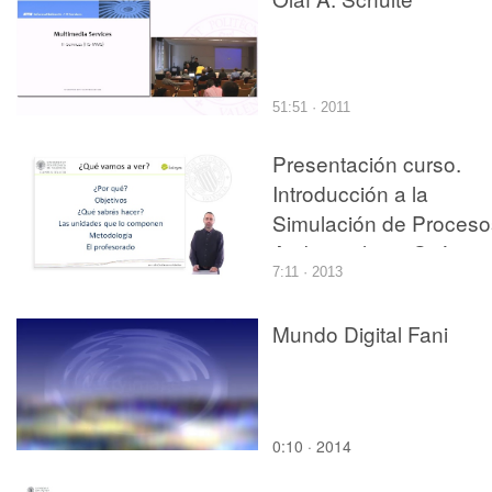
51:51 · 2011
Presentación curso.
Introducción a la
Simulación de Proceso
Ambientales y Químico
7:11 · 2013
con Matlab¿ y Scilab¿
Mundo Digital Fani
0:10 · 2014