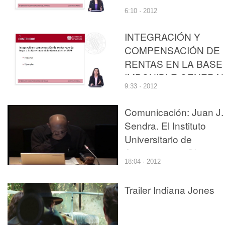
IMPONIBLE DEL
6:10 · 2012
AHORRO DEL
IMPUESTO SOBRE L
INTEGRACIÓN Y
RENTA DE LAS
COMPENSACIÓN DE
PERSONAS FÍSICAS
RENTAS EN LA BASE
IMPONIBLE GENERA
9:33 · 2012
DEL IMPUESTO SOB
LA RENTA DE LAS
Comunicación: Juan J.
PERSONAS FÍSICAS
Sendra. El Instituto
Universitario de
Arquitectura y CIencias
18:04 · 2012
de Construcción como
activador de la
Trailer Indiana Jones
Investigación en
Arquitectura