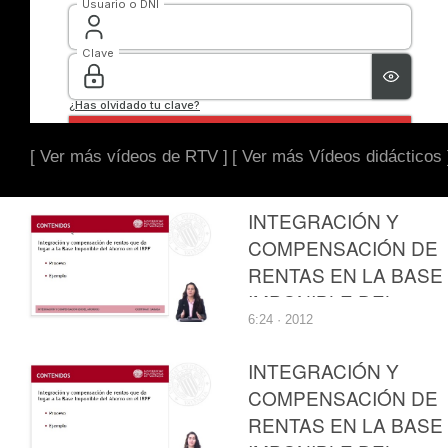
[ Ver más vídeos de RTV ]
[ Ver más Vídeos didácticos 
INTEGRACIÓN Y
COMPENSACIÓN DE
RENTAS EN LA BASE
IMPONIBLE DEL
6:24 · 2012
AHORRO DEL
IMPUESTO SOBRE L
INTEGRACIÓN Y
RENTA DE LAS
COMPENSACIÓN DE
PERSONAS FÍSICAS
RENTAS EN LA BASE