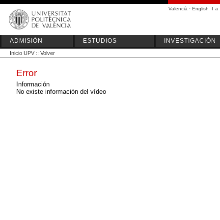
Valencià
·
English
I
a
ADMISIÓN
ESTUDIOS
INVESTIGACIÓN
Inicio UPV
::
Volver
Error
Información
No existe información del vídeo