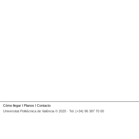
Cómo llegar
I
Planos
I
Contacto
Universitat Politècnica de València © 2020 · Tel. (+34) 96 387 70 00