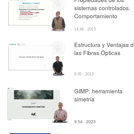
sistemas controlados.
Comportamiento
dinámico y estático.
14:48 · 2013
Sensibilidad y Robuste
Estructura y Ventajas 
las Fibras Ópticas
8:05 · 2013
GIMP: herramienta
simetría
9:54 · 2023